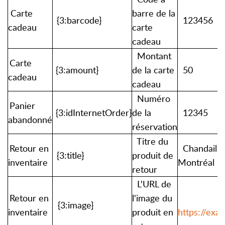
Carte
barre de la
{3:barcode}
123456
cadeau
carte
cadeau
Montant
Carte
{3:amount}
de la carte
50
cadeau
cadeau
Numéro
Panier
{3:idInternetOrder}
de la
12345
abandonné
réservation
Titre du
Retour en
Chandail d
{3:title}
produit de
inventaire
Montréal
retour
L'URL de
Retour en
l'image du
{3:image}
inventaire
produit en
https://exa