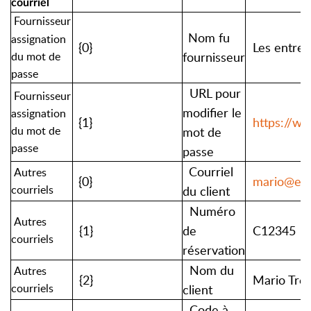
courriel
Fournisseur
Nom fu
assignation
{0}
Les entrep
du mot de
fournisseur
passe
URL pour
Fournisseur
modifier le
assignation
{1}
https://ww
du mot de
mot de
passe
passe
Courriel
Autres
{0}
mario@ex
courriels
du client
Numéro
Autres
{1}
de
C12345
courriels
réservation
Nom du
Autres
{2}
Mario Tre
courriels
client
Code à