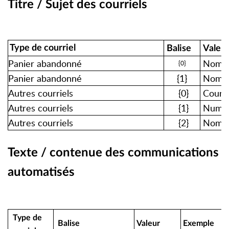
Titre / Sujet des courriels
Type de courriel
Balise
Valeu
Panier abandonné
Nom de 
{0}
Panier abandonné
{1}
Nombre
Autres courriels
{0}
Courrie
Autres courriels
{1}
Numéro
Autres courriels
{2}
Nom du
Texte / contenue des communications
automatisés
Type de
Balise
Valeur
Exemple